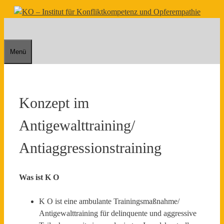
Zum
Inhalt
springen
Menü
Konzept im
Antigewalttraining/
Antiaggressionstraining
Was ist K O
K O ist eine ambulante Trainingsmaßnahme/
Antigewalttraining für delinquente und aggressive