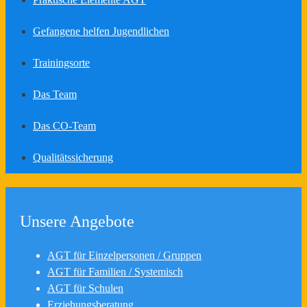
Gefangene helfen Jugendlichen
Trainingsorte
Das Team
Das CO-Team
Qualitätssicherung
Unsere Angebote
AGT für Einzelpersonen / Gruppen
AGT für Familien / Systemisch
AGT für Schulen
Erziehungsberatung